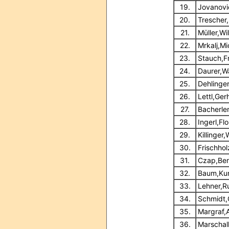
19.
Jovanovi
20.
Trescher
21.
Müller,Wil
22.
Mrkalj,Mi
23.
Stauch,F
24.
Daurer,Wa
25.
Dehlinge
26.
Lettl,Ger
27.
Bacherle
28.
Ingerl,Flo
29.
Killinger
30.
Frischhol
31.
Czap,Ber
32.
Baum,Kur
33.
Lehner,R
34.
Schmidt,
35.
Margraf,
36.
Marschal