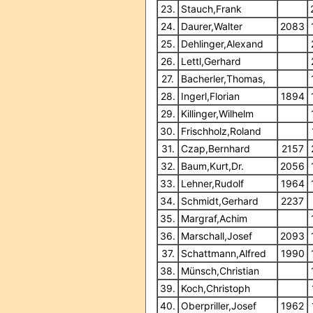
23.
Stauch,Frank
24.
Daurer,Walter
2083
25.
Dehlinger,Alexand
26.
Lettl,Gerhard
27.
Bacherler,Thomas,
28.
Ingerl,Florian
1894
29.
Killinger,Wilhelm
30.
Frischholz,Roland
31.
Czap,Bernhard
2157
32.
Baum,Kurt,Dr.
2056
33.
Lehner,Rudolf
1964
34.
Schmidt,Gerhard
2237
35.
Margraf,Achim
36.
Marschall,Josef
2093
37.
Schattmann,Alfred
1990
38.
Münsch,Christian
39.
Koch,Christoph
40.
Oberpriller,Josef
1962