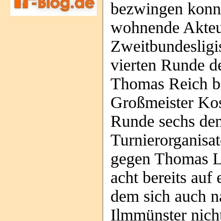
bezwingen konnte
wohnende Akteur
Zweitbundesligis
vierten Runde d
Thomas Reich b
Großmeister Kos
Runde sechs de
Turnierorganisa
gegen Thomas L
acht bereits au
dem sich auch 
Ilmmünster nicht