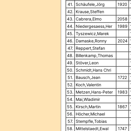
41.
Schäufele,Jörg
1920
42.
Krause,Steffen
43.
Cabrera,Elmo
2058
44.
Niedergesaess,Her
1989
45.
Tyszewicz,Marek
46.
Damaske,Ronny
2024
47.
Reppert,Stefan
48.
Billenkamp,Thomas
49.
Stöver,Leon
50.
Schmidt,Hans Chri
51.
Bausch,Jean
1722
52.
Koch,Valentin
53.
Metzen,Hans-Peter
1983
54.
Mai,Wladimir
55.
Kirsch,Martin
1867
56.
Höcher,Michael
57.
Stempfle,Tobias
58.
Mittelstaedt,Ewal
1747