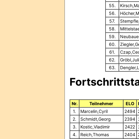
55.
Kirsch,Ma
56.
Höcher,M
57.
Stempfle
58.
Mittelsta
59.
Neubauer
60.
Ziegler,G
61.
Czap,Ced
62.
Gröbl,Jul
63.
Dengler,
Fortschrittst
Nr.
Teilnehmer
ELO
1.
Marcelin,Cyril
2494
2.
Schmidt,Georg
2394
3.
Kostic,Vladimir
2422
4.
Reich,Thomas
2404