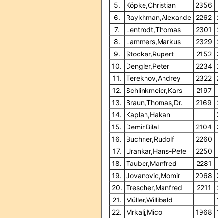
5.
Köpke,Christian
2356
6.
Raykhman,Alexande
2262
7.
Lentrodt,Thomas
2301
8.
Lammers,Markus
2329
9.
Stocker,Rupert
2152
10.
Dengler,Peter
2234
11.
Terekhov,Andrey
2322
12.
Schlinkmeier,Kars
2197
13.
Braun,Thomas,Dr.
2169
14.
Kaplan,Hakan
15.
Demir,Bilal
2104
16.
Buchner,Rudolf
2260
17.
Urankar,Hans-Pete
2250
18.
Tauber,Manfred
2281
19.
Jovanovic,Momir
2068
20.
Trescher,Manfred
2211
21.
Müller,Willibald
22.
Mrkalj,Mico
1968