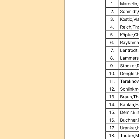
1.
Marcelin,
2.
Schmidt,
3.
Kostic,Vl
4.
Reich,T
5.
Köpke,Ch
6.
Raykhma
7.
Lentrodt
8.
Lammers
9.
Stocker,
10.
Dengler,
11.
Terekhov
12.
Schlinkm
13.
Braun,Th
14.
Kaplan,H
15.
Demir,Bila
16.
Buchner,
17.
Urankar,
18.
Tauber,M