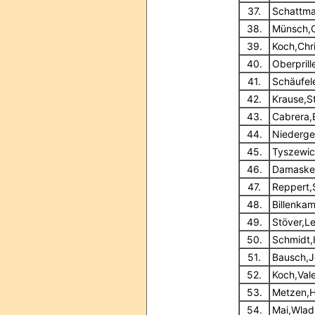
37.
Schattma
38.
Münsch,C
39.
Koch,Chr
40.
Oberprill
41.
Schäufel
42.
Krause,S
43.
Cabrera,
44.
Niederge
45.
Tyszewic
46.
Damaske
47.
Reppert,
48.
Billenka
49.
Stöver,L
50.
Schmidt,
51.
Bausch,
52.
Koch,Vale
53.
Metzen,H
54.
Mai,Wlad