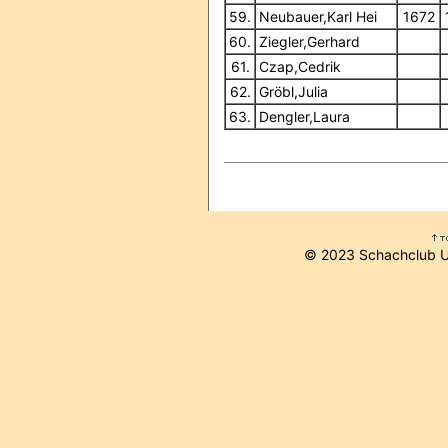
59.
Neubauer,Karl Hei
1672
60.
Ziegler,Gerhard
61.
Czap,Cedrik
62.
Gröbl,Julia
63.
Dengler,Laura
© 2023 Schachclub 