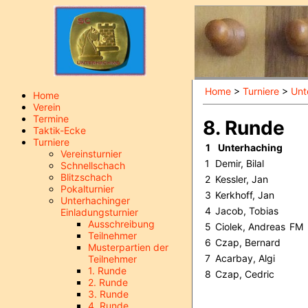
Home
>
Turniere
>
Unt
Home
Verein
Termine
8. Runde
Taktik-Ecke
Turniere
1
Unterhaching
Vereinsturnier
1
Demir, Bilal
Schnellschach
Blitzschach
2
Kessler, Jan
Pokalturnier
3
Kerkhoff, Jan
Unterhachinger
4
Jacob, Tobias
Einladungsturnier
Ausschreibung
5
Ciolek, Andreas
FM
Teilnehmer
6
Czap, Bernard
Musterpartien der
7
Acarbay, Algi
Teilnehmer
1. Runde
8
Czap, Cedric
2. Runde
3. Runde
4. Runde