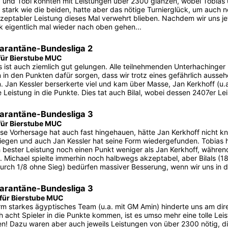
 und Tobi konnten mit Leistungen über 2300 glänzen, wobei Tobias u
o stark wie die beiden, hatte aber das nötige Turnierglück, um auch 
kzeptabler Leistung dieses Mal verwehrt blieben. Nachdem wir uns je
ck eigentlich mal wieder nach oben gehen...
arantäne-Bundesliga 2
 für Bierstube MUC
 ist auch ziemlich gut gelungen. Alle teilnehmenden Unterhachinger (
 in den Punkten dafür sorgen, dass wir trotz eines gefährlich ausse
. Jan Kessler berserkerte viel und kam über Masse, Jan Kerkhoff (
e Leistung in die Punkte. Dies tat auch Bilal, wobei dessen 2407er L
arantäne-Bundesliga 3
 für Bierstube MUC
se Vorhersage hat auch fast hingehauen, hätte Jan Kerkhoff nicht kna
iegen und auch Jan Kessler hat seine Form wiedergefunden. Tobias h
h bester Leistung noch einen Punkt weniger als Jan Kerkhoff, während
n. Michael spielte immerhin noch halbwegs akzeptabel, aber Bilals 
urch 1/8 ohne Sieg) bedürfen massiver Besserung, wenn wir uns in d
arantäne-Bundesliga 3
 für Bierstube MUC
rm starkes ägyptisches Team (u.a. mit GM Amin) hinderte uns am dire
h acht Spieler in die Punkte kommen, ist es umso mehr eine tolle Leis
en! Dazu waren aber auch jeweils Leistungen von über 2300 nötig, d