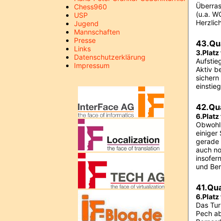
Überras
Chess960
(u.a. W
USP
Herzlic
Jugend
Mannschaften
Presse
43.Qu
Links
3.Platz
Datenschutzerklärung
Aufstie
Impressum
Aktiv b
sichern
einstie
42.Qu
6.Platz
Obwohl 
einiger
gerade 
auch no
insofer
und Ber
41.Qu
6.Platz
Das Tur
Pech ab