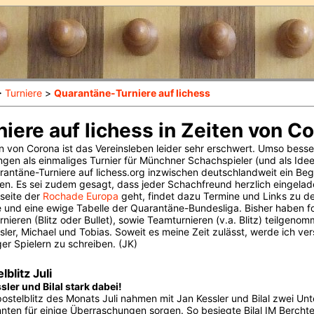
>
Turniere
>
Quarantäne-Turniere auf lichess
niere auf lichess in Zeiten von C
en von Corona ist das Vereinsleben leider sehr erschwert. Umso bess
gen als einmaliges Turnier für Münchner Schachspieler (und als Idee
rantäne-Turniere auf lichess.org inzwischen deutschlandweit ein Begr
n. Es sei zudem gesagt, dass jeder Schachfreund herzlich eingelade
tseite der
Rochade Europa
geht, findet dazu Termine und Links zu d
e und eine ewige Tabelle der Quarantäne-Bundesliga. Bisher haben f
rnieren (Blitz oder Bullet), sowie Teamturnieren (v.a. Blitz) teilgenom
sler, Michael und Tobias. Soweit es meine Zeit zulässt, werde ich ve
er Spielern zu schreiben. (JK)
lblitz Juli
sler und Bilal stark dabei!
ostelblitz des Monats Juli nahmen mit Jan Kessler und Bilal zwei Unter
nten für einige Überraschungen sorgen. So besiegte Bilal IM Bercht