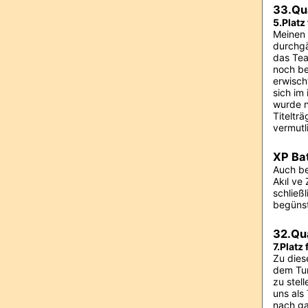
33.Qu
5.Platz
Meinen 
durchgä
das Tea
noch be
erwisch
sich im
wurde n
Titeltr
vermutl
XP Bat
Auch be
Akıl ve
schließ
begünst
32.Qu
7.Platz
Zu dies
dem Tur
zu stel
uns als
nach g