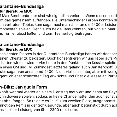
arantäne-Bundesliga
 für Bierstube MUC
 Max Berchtenbreiter sind wir eigentlich verloren. Wenn dieser aller
m das gemeinsam auffangen. Die Unterhachinger Farben konnten die
ch vertreten. Tobias kam sogar nochmal näher an die 2400er Leistung
momentan spielen! Denn auch beide Jans konnten, nur von ein paar 
s Turnier abschließen und zum Teamerfolg beitragen.
arantäne-Bundesliga
 für Bierstube MUC
ines achten Platzes in der Quarantäne-Bundesliga haben wir dennoch
einen Cheater zu beklagen. Doch konzentrieren wir uns lieber aufs Pos
 hatten wir mal wieder vier Leute in den Punkten. Jan Kessler spielt
 einen GM und IM. Zumindest letzteres gelang auch Jan Kerkhoff. Be
sler sogar von annähernd 2400! Nicht viel schlechter, aber mit weni
igentlich eher schlechten Tag erwischte und über die Masse an Par
-Blitz: Jan gut in Form
khoff war mal wieder an einem Dienstag motiviert und nahm am Bayern 
chnittsweise spielen, sodass er keine Chance hatte, den auch sonst 
te) abzufangen. So reichte es "nur" zum zweiten Platz, ausgebremst
nnötigen Remis in der Schlussrunde, aber auch begünstigt durch ach
was in einer Leistung von über 2300 resultierte.