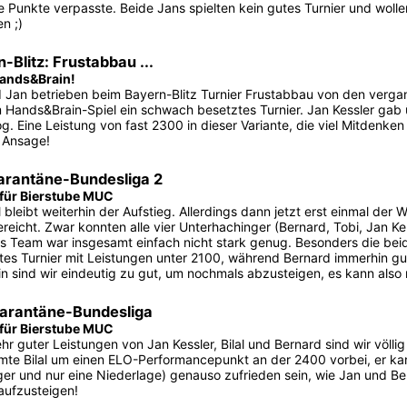
e Punkte verpasste. Beide Jans spielten kein gutes Turnier und woll
n ;)
-Blitz: Frustabbau ...
 Hands&Brain!
 Jan betrieben beim Bayern-Blitz Turnier Frustabbau von den verg
 Hands&Brain-Spiel ein schwach besetztes Turnier. Jan Kessler gab ü
. Eine Leistung von fast 2300 in dieser Variante, die viel Mitdenken u
 Ansage!
arantäne-Bundesliga 2
 für Bierstube MUC
l bleibt weiterhin der Aufstieg. Allerdings dann jetzt erst einmal der 
reicht. Zwar konnten alle vier Unterhachinger (Bernard, Tobi, Jan Ke
s Team war insgesamt einfach nicht stark genug. Besonders die beiden
tes Turnier mit Leistungen unter 2100, während Bernard immerhin gut
n sind wir eindeutig zu gut, um nochmals abzusteigen, es kann also
arantäne-Bundesliga
 für Bierstube MUC
ehr guter Leistungen von Jan Kessler, Bilal und Bernard sind wir völl
te Bilal um einen ELO-Performancepunkt an der 2400 vorbei, er kann
äger und nur eine Niederlage) genauso zufrieden sein, wie Jan und B
aufzusteigen!