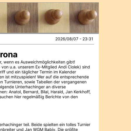
2026/08/07 - 23:31
orona
er, wenn es Ausweichmöglichkeiten gibt!
 von u.a. unserem Ex-Mitglied Andi Ciolek) sind
iff und ein täglicher Termin im Kalender
n ist mitzuspielen! Wer auf die entsprechende
en Turnieren, sowie Tabellen der vergangenen
olgende Unterhachinger an diverse
men: Anatol, Bernard, Bilal, Harald, Jan Kerkhoff,
rsuchen hier regelmäßig Berichte von den
hachinger teil. Beide spielten ein tolles Turnier
enbreiter und Jan WGM Babiy. Die größte