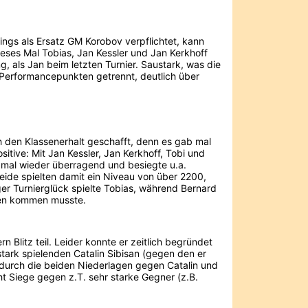
dings als Ersatz GM Korobov verpflichtet, kann
ses Mal Tobias, Jan Kessler und Jan Kerkhoff
, als Jan beim letzten Turnier. Saustark, was die
Performancepunkten getrennt, deutlich über
 den Klassenerhalt geschafft, denn es gab mal
itive: Mit Jan Kessler, Jan Kerkhoff, Tobi und
e mal wieder überragend und besiegte u.a.
ide spielten damit ein Niveau von über 2200,
ger Turnierglück spielte Tobias, während Bernard
tien kommen musste.
Blitz teil. Leider konnte er zeitlich begründet
stark spielenden Catalin Sibisan (gegen den er
 durch die beiden Niederlagen gegen Catalin und
t Siege gegen z.T. sehr starke Gegner (z.B.