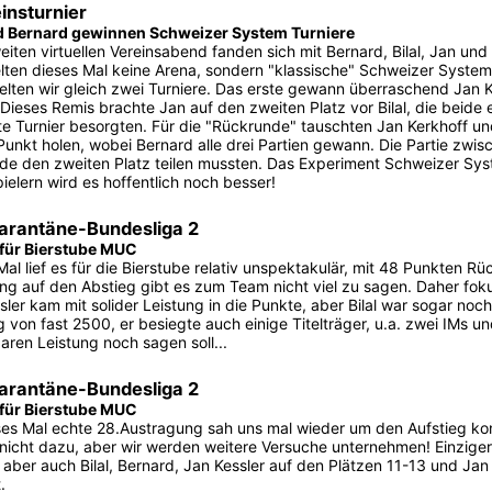
insturnier
d Bernard gewinnen Schweizer System Turniere
iten virtuellen Vereinsabend fanden sich mit Bernard, Bilal, Jan u
elten dieses Mal keine Arena, sondern "klassische" Schweizer System
ielten wir gleich zwei Turniere. Das erste gewann überraschend Jan K
Dieses Remis brachte Jan auf den zweiten Platz vor Bilal, die beide
e Turnier besorgten. Für die "Rückrunde" tauschten Jan Kerkhoff un
Punkt holen, wobei Bernard alle drei Partien gewann. Die Partie zwis
ide den zweiten Platz teilen mussten. Das Experiment Schweizer Sys
ielern wird es hoffentlich noch besser!
arantäne-Bundesliga 2
 für Bierstube MUC
Mal lief es für die Bierstube relativ unspektakulär, mit 48 Punkten 
ng auf den Abstieg gibt es zum Team nicht viel zu sagen. Daher fokus
sler kam mit solider Leistung in die Punkte, aber Bilal war sogar noch 
g von fast 2500, er besiegte auch einige Titelträger, u.a. zwei IMs u
aren Leistung noch sagen soll...
arantäne-Bundesliga 2
 für Bierstube MUC
ses Mal echte 28.Austragung sah uns mal wieder um den Aufstieg ko
nicht dazu, aber wir werden weitere Versuche unternehmen! Einziger
, aber auch Bilal, Bernard, Jan Kessler auf den Plätzen 11-13 und Jan
.