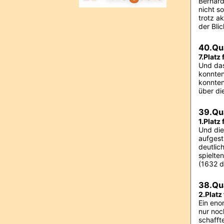
Bernard
nicht s
trotz a
der Bli
40.Qu
7.Platz
Und das
konnten
konnten
über di
39.Qu
1.Platz
Und die
aufgest
deutlic
spielte
(1632 d
38.Qu
2.Platz
Ein eno
nur noc
schafft