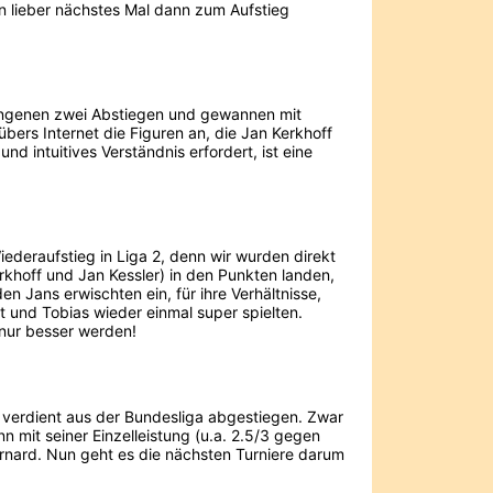
en lieber nächstes Mal dann zum Aufstieg
angenen zwei Abstiegen und gewannen mit
bers Internet die Figuren an, die Jan Kerkhoff
nd intuitives Verständnis erfordert, ist eine
Wiederaufstieg in Liga 2, denn wir wurden direkt
rkhoff und Jan Kessler) in den Punkten landen,
 Jans erwischten ein, für ihre Verhältnisse,
 und Tobias wieder einmal super spielten.
 nur besser werden!
ig verdient aus der Bundesliga abgestiegen. Zwar
 mit seiner Einzelleistung (u.a. 2.5/3 gegen
ernard. Nun geht es die nächsten Turniere darum