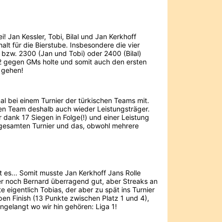
 Jan Kessler, Tobi, Bilal und Jan Kerkhoff
lt für die Bierstube. Insbesondere die vier
 bzw. 2300 (Jan und Tobi) oder 2400 (Bilal)
2 gegen GMs holte und somit auch den ersten
 gehen!
al bei einem Turnier der türkischen Teams mit.
en Team deshalb auch wieder Leistungsträger.
 dank 17 Siegen in Folge(!) und einer Leistung
 gesamten Turnier und das, obwohl mehrere
 es... Somit musste Jan Kerkhoff Jans Rolle
r noch Bernard überragend gut, aber Streaks an
e eigentlich Tobias, der aber zu spät ins Turnier
en Finish (13 Punkte zwischen Platz 1 und 4),
angelangt wo wir hin gehören: Liga 1!