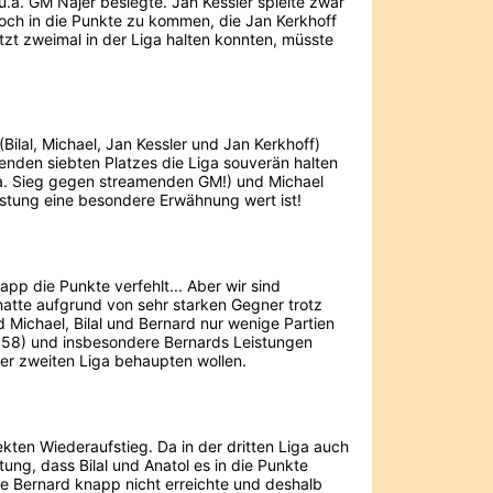
.a. GM Najer besiegte. Jan Kessler spielte zwar
noch in die Punkte zu kommen, die Jan Kerkhoff
tzt zweimal in der Liga halten konnten, müsste
Bilal, Michael, Jan Kessler und Jan Kerkhoff)
henden siebten Platzes die Liga souverän halten
u.a. Sieg gegen streamenden GM!) und Michael
eistung eine besondere Erwähnung wert ist!
pp die Punkte verfehlt... Aber wir sind
atte aufgrund von sehr starken Gegner trotz
 Michael, Bilal und Bernard nur wenige Partien
(1858) und insbesondere Bernards Leistungen
er zweiten Liga behaupten wollen.
kten Wiederaufstieg. Da in der dritten Liga auch
tung, dass Bilal und Anatol es in die Punkte
ie Bernard knapp nicht erreichte und deshalb