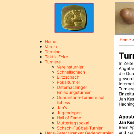
Home
Home
Verein
Termine
Tur
Taktik-Ecke
Turniere
In Zeit
Vereinsturnier
Angefan
Schnellschach
die Qua
Blitzschach
geworde
Pokalturnier
Interne
Unterhachinger
Turnier
Einladungsturnier
Einzeltu
Quarantäne-Turniere auf
Jan Kes
lichess
Haching
Jan's
Jugendopen
Aposte
Hall of Fame
Jan Kes
Muttertagspokal
Beim Ap
Schach-Fußball-Turnier
und kon
Hans-Peter Urankar Gedenkturnier