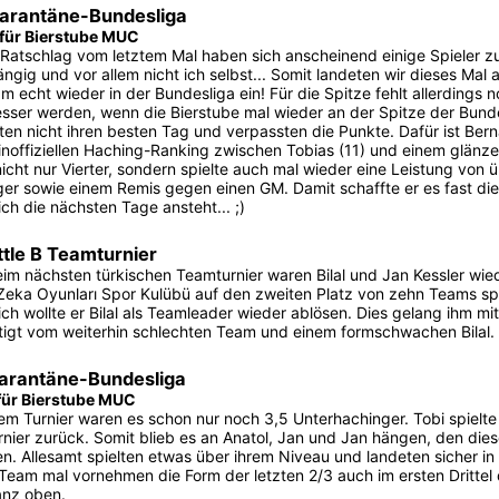
arantäne-Bundesliga
 für Bierstube MUC
Ratschlag vom letztem Mal haben sich anscheinend einige Spieler z
ngig und vor allem nicht ich selbst... Somit landeten wir dieses Mal 
m echt wieder in der Bundesliga ein! Für die Spitze fehlt allerdings 
sser werden, wenn die Bierstube mal wieder an der Spitze der Bundes
ten nicht ihren besten Tag und verpassten die Punkte. Dafür ist Bern
 inoffiziellen Haching-Ranking zwischen Tobias (11) und einem glänz
icht nur Vierter, sondern spielte auch mal wieder eine Leistung von
äger sowie einem Remis gegen einen GM. Damit schaffte er es fast d
ich die nächsten Tage ansteht... ;)
tle B Teamturnier
im nächsten türkischen Teamturnier waren Bilal und Jan Kessler wi
 Zeka Oyunları Spor Kulübü auf den zweiten Platz von zehn Teams sp
lich wollte er Bilal als Teamleader wieder ablösen. Dies gelang ihm m
igt vom weiterhin schlechten Team und einem formschwachen Bilal. N
arantäne-Bundesliga
 für Bierstube MUC
em Turnier waren es schon nur noch 3,5 Unterhachinger. Tobi spielte 
nier zurück. Somit blieb es an Anatol, Jan und Jan hängen, den diese
len. Allesamt spielten etwas über ihrem Niveau und landeten sicher in
 Team mal vornehmen die Form der letzten 2/3 auch im ersten Drittel
anz oben.