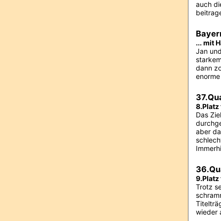
auch di
beitrage
Bayern
... mit
Jan und
starkem
dann zog
enorme
37.Qu
8.Platz
Das Zie
durchge
aber da
schlech
Immerhi
36.Qu
9.Platz
Trotz s
schramm
Titeltr
wieder 