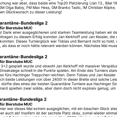
chung war aber, dass beide eine Top20 Platzierung (Jan 13., Bilal 16.
GM Olga Babiy, FM Max Hess, GM Branko Tadic, IM Christian Köpke, IM
hen Glückwunsch zu dieser Leistung!
arantäne-Bundesliga 2
 für Bierstube MUC
g! Dank einer ausgeglichenen und starken Teamleistung haben wir den
eitragen zu diesem Erfolg konnten Jan Kerkhoff und Jan Kessler, die 
 konnten. Dieses Turnierglück war Tobias und Bernard nicht so hold, w
g, als dass er noch hätte relevant werden können. Nächstes Mal muss 
arantäne-Bundesliga 2
 für Bierstube MUC
3+2 gespielt wurde und obwohl Jan Kerkhoff mit massiver Verspätung
 Streaksiege schnell in die Punkte spielen. Am Ende des Turniers sta
so fürs Hachinger Treppchen reichten. Denn Tobias und Jan Kessler 
ch beide Leistungen von über 2400! In dieser Breite sind solche Lei
n dürfte dies eines der besten Quarantäne Turniere aus Hachinger Si
nard spielten zwar solide, aber dann doch nicht explosiv genug, um 
arantäne-Bundesliga 2
 für Bierstube MUC
nier war dieses Mal extrem ausgeglichen, mit ein bisschen Glück steige
er auch ab! Insofern ist der sechste Platz okay, zumal wieder einma