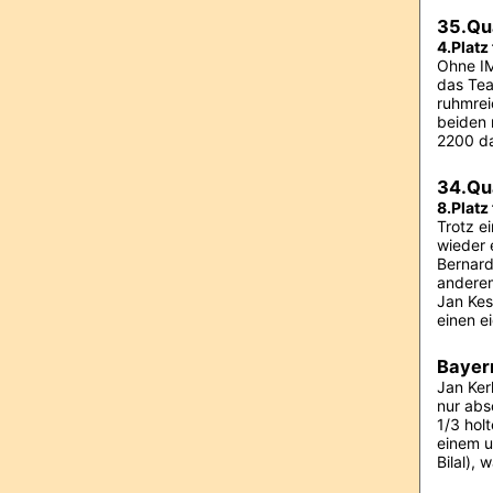
35.Qu
4.Platz
Ohne IM
das Tea
ruhmrei
beiden 
2200 da
34.Qu
8.Platz
Trotz e
wieder 
Bernard
anderem
Jan Kes
einen e
Bayern
Jan Ker
nur abs
1/3 hol
einem u
Bilal), 