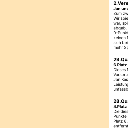
2.Vere
Jan un
Zum zwe
Wir spi
war, sp
abgab. 
0-Punkt
keinen 
sich be
mehr Sp
29.Qu
6.Platz
Dieses 
Vorspru
Jan Kes
Leistun
unfassb
28.Qu
4.Platz
Die die
Punkte 
Platz 8
entfernt