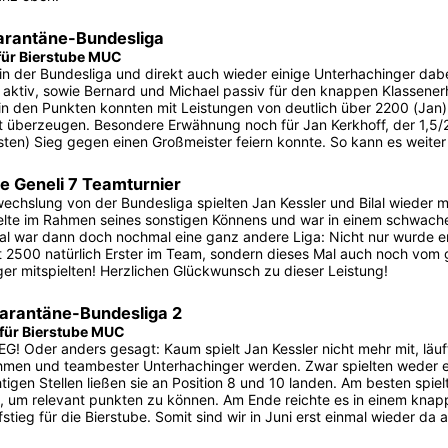
arantäne-Bundesliga
 für Bierstube MUC
in der Bundesliga und direkt auch wieder einige Unterhachinger dabei!
 aktiv, sowie Bernard und Michael passiv für den knappen Klassenerha
 in den Punkten konnten mit Leistungen von deutlich über 2200 (Jan)
t überzeugen. Besondere Erwähnung noch für Jan Kerkhoff, der 1,5/
ten) Sieg gegen einen Großmeister feiern konnte. So kann es weiter
e Geneli 7 Teamturnier
echslung von der Bundesliga spielten Jan Kessler und Bilal wieder m
elte im Rahmen seines sonstigen Könnens und war in einem schwach
lal war dann doch nochmal eine ganz andere Liga: Nicht nur wurde er
t 2500 natürlich Erster im Team, sondern dieses Mal auch noch vom
äger mitspielten! Herzlichen Glückwunsch zu dieser Leistung!
arantäne-Bundesliga 2
 für Bierstube MUC
G! Oder anders gesagt: Kaum spielt Jan Kessler nicht mehr mit, läuft
men und teambester Unterhachinger werden. Zwar spielten weder e
htigen Stellen ließen sie an Position 8 und 10 landen. Am besten spielt
g, um relevant punkten zu können. Am Ende reichte es in einem knapp
stieg für die Bierstube. Somit sind wir in Juni erst einmal wieder da 