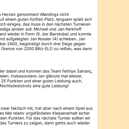
u Herzen genommen! Allerdings nicht
auf einem guten fünften Platz, langsam spielt sich
noch einiges, das muss in den nächsten Turnieren
liga landen soll. Michael und Jan Kerkhoff
ard wieder in Form (9. der Bierstube) und konnte
end aufgelegten Jan Kessler (4) schieben. Jan
 über 2400, begünstigt durch drei Siege gegen
ie Grenze von 2300 Blitz-ELO zu reißen, was dann
eder dabei und konnten das Team Fethiye Satranç,
ielen. Insbesondere Jan glänzte mal wieder,
it 25 Punkten und einer guten Leistung auch,
ichtsdestotrotz eine gute Leistung!
zwar faktisch mit, trat aber nach einem Spiel aus
s Mal relativ ungefärdeten Klassenerhalt sicher
 den Punkten. Für das nächste Turnier sollten wir
 des Turniers zu zeigen, dann gehts auch wieder