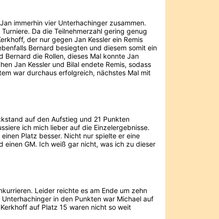
nd Jan immerhin vier Unterhachinger zusammen.
 Turniere. Da die Teilnehmerzahl gering genug
erkhoff, der nur gegen Jan Kessler ein Remis
 ebenfalls Bernard besiegten und diesem somit ein
d Bernard die Rollen, dieses Mal konnte Jan
chen Jan Kessler und Bilal endete Remis, sodass
tem war durchaus erfolgreich, nächstes Mal mit
Rückstand auf den Aufstieg und 21 Punkten
siere ich mich lieber auf die Einzelergebnisse.
einen Platz besser. Nicht nur spielte er eine
nd einen GM. Ich weiß gar nicht, was ich zu dieser
nkurrieren. Leider reichte es am Ende um zehn
 Unterhachinger in den Punkten war Michael auf
 Kerkhoff auf Platz 15 waren nicht so weit