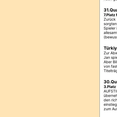
31.Qu
7.Platz
Zurück 
sorgten
Spieler
allesam
(bewuss
Türkiy
Zur Abw
Jan spi
Aber Bi
von fas
Titeltr
30.Qu
3.Platz
AUFSTIE
überneh
den ric
einstie
zum Auf